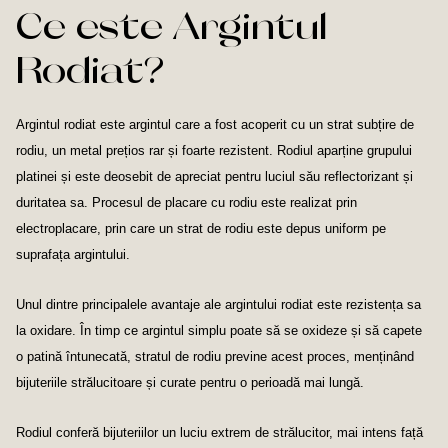
Ce este Argintul
Rodiat?
Argintul rodiat este argintul care a fost acoperit cu un strat subțire de
rodiu, un metal prețios rar și foarte rezistent. Rodiul aparține grupului
platinei și este deosebit de apreciat pentru luciul său reflectorizant și
duritatea sa. Procesul de placare cu rodiu este realizat prin
electroplacare, prin care un strat de rodiu este depus uniform pe
suprafața argintului.
Unul dintre principalele avantaje ale argintului rodiat este rezistența sa
la oxidare. În timp ce argintul simplu poate să se oxideze și să capete
o patină întunecată, stratul de rodiu previne acest proces, menținând
bijuteriile strălucitoare și curate pentru o perioadă mai lungă.
Rodiul conferă bijuteriilor un luciu extrem de strălucitor, mai intens față