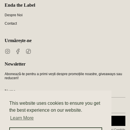
Enda the Label
Despre Noi
Contact
Urmărește-ne
Instagram
Facebook
TikTok
Newsletter
Abonează-te pentru a primi vești despre promoțiile noastre, giveaways sau
reduceri!
This website uses cookies to ensure you get
the best experience on our website.
Learn More
ABONEAZĂ-TE
Acest site este protejat de hCaptcha și hCaptcha. Se aplică
Politica de confidențialitate
și
Condițiile