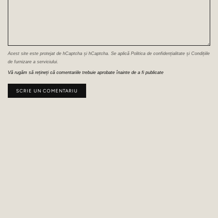
Acest site este protejat de hCaptcha și hCaptcha. Se aplică
Politica de confidențialitate
și
Condițiile
de furnizare a serviciului
.
Vă rugăm să rețineți că comentariile trebuie aprobate înainte de a fi publicate