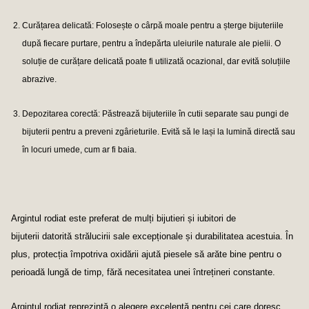
Curățarea delicată
: Folosește o cârpă moale pentru a șterge bijuteriile
după fiecare purtare, pentru a îndepărta uleiurile naturale ale pielii. O
soluție de curățare delicată poate fi utilizată ocazional, dar evită soluțiile
abrazive.
Depozitarea corectă
: Păstrează bijuteriile în cutii separate sau pungi de
bijuterii pentru a preveni zgârieturile. Evită să le lași la lumină directă sau
în locuri umede, cum ar fi baia.
Argintul rodiat este preferat de mulți bijutieri și iubitori de
bijuterii datorită strălucirii sale excepționale și durabilitatea acestuia. În
plus, protecția împotriva oxidării ajută piesele să arăte bine pentru o
perioadă lungă de timp, fără necesitatea unei întrețineri constante.
Argintul rodiat reprezintă o alegere excelentă pentru cei care doresc