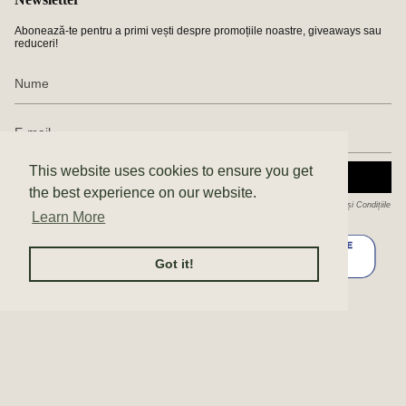
Abonează-te pentru a primi vești despre promoțiile noastre, giveaways sau
reduceri!
This website uses cookies to ensure you get
ABONEAZĂ-TE
the best experience on our website.
Acest site este protejat de hCaptcha și hCaptcha. Se aplică
Politica de confidențialitate
și
Condițiile
de furnizare a serviciului
.
Learn More
Got it!
© Enda 2026
Politica de confidențialitate
Politica de cookie-uri
ANPC
AUTORIZAȚII SC ENDA STUDIO SRL
Terms & Conditions
Produs de Shopify