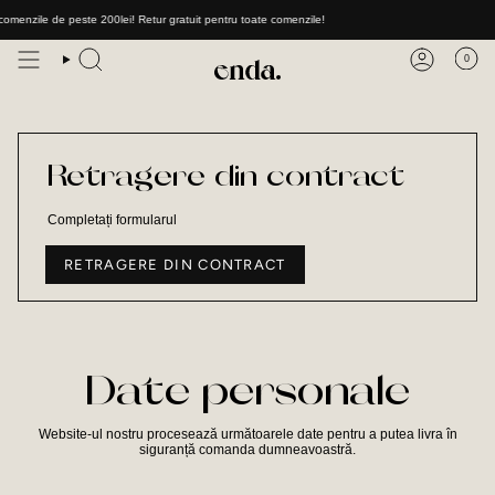
Sari
omenzile de peste 200lei! Retur gratuit pentru toate comenzile!
la
conținut
0
Căutare
Cont
Retragere din contract
Completați formularul
RETRAGERE DIN CONTRACT
Date personale
Website-ul nostru procesează următoarele date pentru a putea livra în
siguranță comanda dumneavoastră.