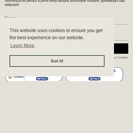
Abonează-te pentru a primi vești despre promoțiile noastre, giveaways sau
reduceri!
This website uses cookies to ensure you get
the best experience on our website.
Learn More
ABONEAZĂ-TE
Acest site este protejat de hCaptcha și hCaptcha. Se aplică
Politica de confidențialitate
și
Condițiile
Got it!
de furnizare a serviciului
.
© Enda 2026
Politica de confidențialitate
Politica de cookie-uri
ANPC
AUTORIZAȚII SC ENDA STUDIO SRL
Terms & Conditions
Produs de Shopify