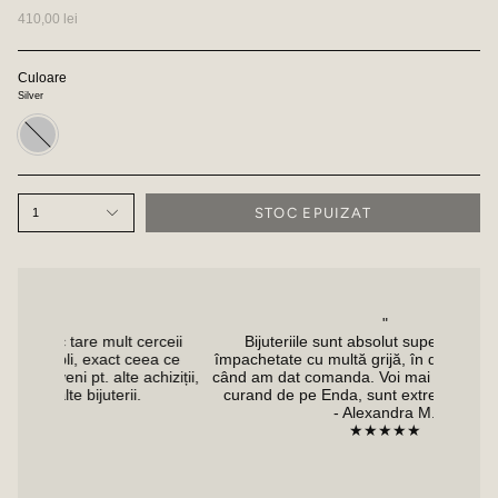
410,00 lei
Culoare
Silver
Silver
STOC EPUIZAT
1
"
 mult cerceii
Bijuteriile sunt absolut superbe, au venit
Am 
exact ceea ce
împachetate cu multă grijă, în doar 48 de ore de
 alte achiziții,
când am dat comanda. Voi mai achiziționa cât de
uterii.
curand de pe Enda, sunt extrem de încântată!
- Alexandra M.
★★★★★