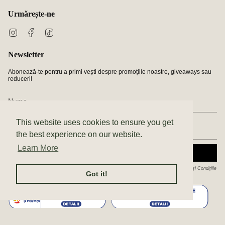
Urmărește-ne
Instagram
Facebook
TikTok
Newsletter
Abonează-te pentru a primi vești despre promoțiile noastre, giveaways sau
reduceri!
This website uses cookies to ensure you get
the best experience on our website.
Learn More
ABONEAZĂ-TE
Acest site este protejat de hCaptcha și hCaptcha. Se aplică
Politica de confidențialitate
și
Condițiile
Got it!
de furnizare a serviciului
.