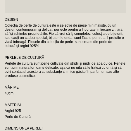
DESIGN
Colecția de perle de cultură este o selecție de piese minimaliste, cu un
design contemporan și delicat, perfecte pentru a fi purtate în fiecare zi, fără
să își schimbe proprietățile. Fie că vrei să îți completezi colecția de bijuterii,
sau cauți un cadou special, bijuteriile enda. sunt făcute pentru a fi prețuite o
viață întreagă. Piesele din colecția de perle sunt create din perle de
cultură și argint 925%.
PERLELE DE CULTURĂ
Perlele de cultură sunt perle cultivate din stridii și midii de apă dulce. Perlele
sunt prin natura lor foarte delicate, așa că nu uita să le tratezi cu grijă și să
eviți contactul acestora cu substanțe chimice găsite în parfumuri sau alte
produse cosmetice.
MĂRIME
40cm
MATERIAL
Argint 925
Perle de Cultură
DIMENSIUNEA PERLEI