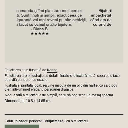
"
 plac tare mult cerceii
Bijuteriile sunt absolut superbe, au venit
și simpli, exact ceea ce
împachetate cu multă grijă, în doar 48 de o
reveni pt. alte achiziții,
când am dat comanda. Voi mai achiziționa c
 și alte bijuterii.
curand de pe Enda, sunt extrem de încânta
a B.
- Alexandra M.
★★
★★★★★
Felicitarea este ilustrată de
Kadna
.
Felicitarea are o ilustrație cu detalii florale și o textură mată, ceea ce o face
potrivită pentru orice ocazie.
Ilustrată și printată local, ea vine însoțită de un plic din hârtie, ca să o poți
oferi într-un mod elegant, persoanei dragi ție.
A doua față a felicitării este simplă, ca tu să poți scrie un mesaj special.
Dimensiune:
10.5 x 14.85 cm
Cauți un cadou perfect? Completează-l cu o felicitare!