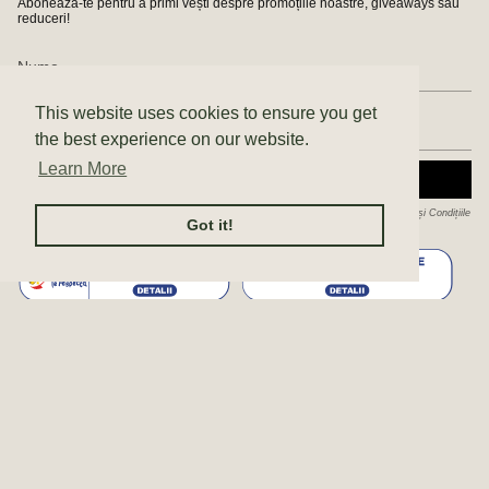
Abonează-te pentru a primi vești despre promoțiile noastre, giveaways sau
reduceri!
This website uses cookies to ensure you get
the best experience on our website.
Learn More
ABONEAZĂ-TE
Acest site este protejat de hCaptcha și hCaptcha. Se aplică
Politica de confidențialitate
și
Condițiile
Got it!
de furnizare a serviciului
.
© Enda 2026
Politica de confidențialitate
Politica de cookie-uri
ANPC
AUTORIZAȚII SC ENDA STUDIO SRL
Terms & Conditions
Produs de Shopify